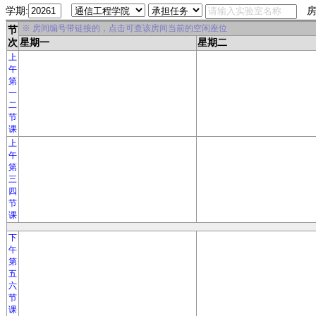
学期:
房
※ 房间编号带链接的，点击可查该房间当前的空闲座位
节
次
星期一
星期二
上
午
第
一
二
节
课
上
午
第
三
四
节
课
下
午
第
五
六
节
课