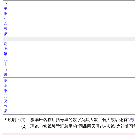
下
午
第
七
八
节
课
晚
上
第
九
十
节
课
晚
上
第
⑾
⑿
节
课
* 说明：(1)
教学班名称后括号里的数字为其人数，若人数后还有“/
数
(2)
理论与实践教学汇总里的“同课同天理论+实践”之计算可