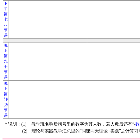
下
午
第
七
八
节
课
晚
上
第
九
十
节
课
晚
上
第
⑾
⑿
节
课
* 说明：(1)
教学班名称后括号里的数字为其人数，若人数后还有“/
数
(2)
理论与实践教学汇总里的“同课同天理论+实践”之计算可