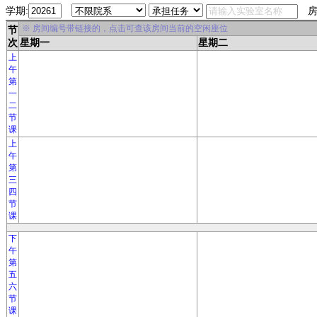
学期:
房
※ 房间编号带链接的，点击可查该房间当前的空闲座位
节
次
星期一
星期二
上
午
第
一
二
节
课
上
午
第
三
四
节
课
下
午
第
五
六
节
课