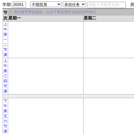
学期:
房
※ 房间编号带链接的，点击可查该房间当前的空闲座位
节
次
星期一
星期二
上
午
第
一
二
节
课
上
午
第
三
四
节
课
下
午
第
五
六
节
课