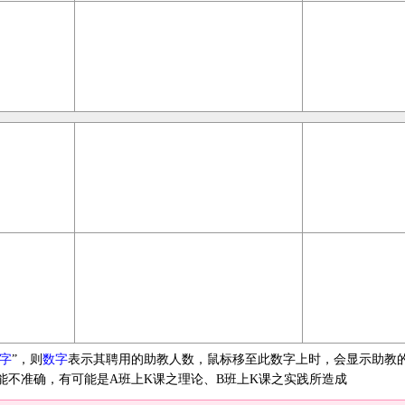
字
”，则
数字
表示其聘用的助教人数，鼠标移至此数字上时，会显示助教
能不准确，有可能是A班上K课之理论、B班上K课之实践所造成