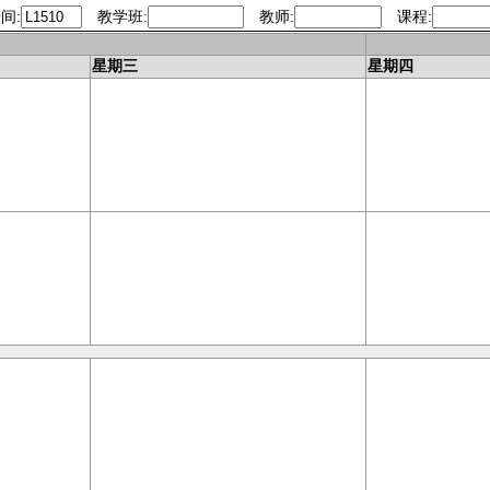
间:
教学班:
教师:
课程:
今天
星期三
星期四