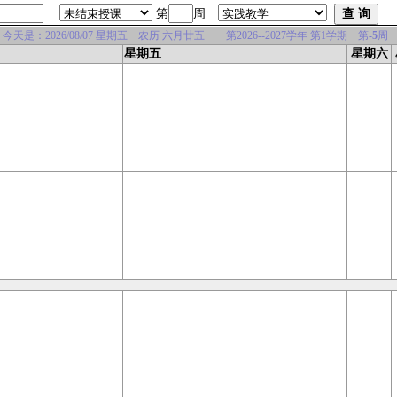
第
周
是：2026/08/07 星期五 农历 六月廿五 第2026--2027学年 第1学期 第
-5
周
星期五
星期六