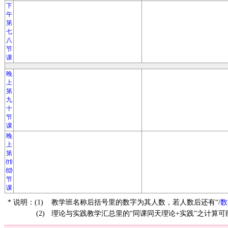
下
午
第
七
八
节
课
晚
上
第
九
十
节
课
晚
上
第
⑾
⑿
节
课
* 说明：(1)
教学班名称后括号里的数字为其人数，若人数后还有“/
数
(2)
理论与实践教学汇总里的“同课同天理论+实践”之计算可