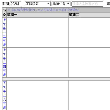
学期:
房
※ 房间编号带链接的，点击可查该房间当前的空闲座位
节
次
星期一
星期二
上
午
第
一
二
节
课
上
午
第
三
四
节
课
下
午
第
五
六
节
课