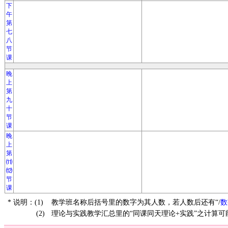
下
午
第
七
八
节
课
晚
上
第
九
十
节
课
晚
上
第
⑾
⑿
节
课
* 说明：(1)
教学班名称后括号里的数字为其人数，若人数后还有“/
数
(2)
理论与实践教学汇总里的“同课同天理论+实践”之计算可