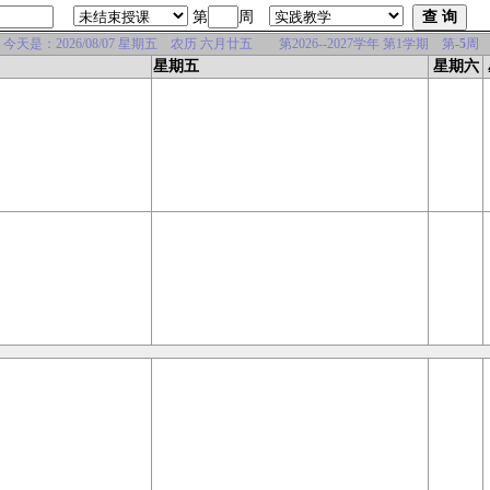
第
周
是：2026/08/07 星期五 农历 六月廿五 第2026--2027学年 第1学期 第
-5
周
星期五
星期六