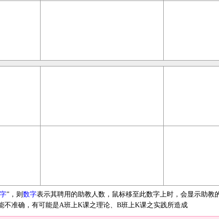
字
”，则
数字
表示其聘用的助教人数，鼠标移至此数字上时，会显示助教
能不准确，有可能是A班上K课之理论、B班上K课之实践所造成