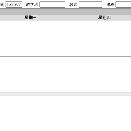
间:
教学班:
教师:
课程:
今天
星期三
星期四