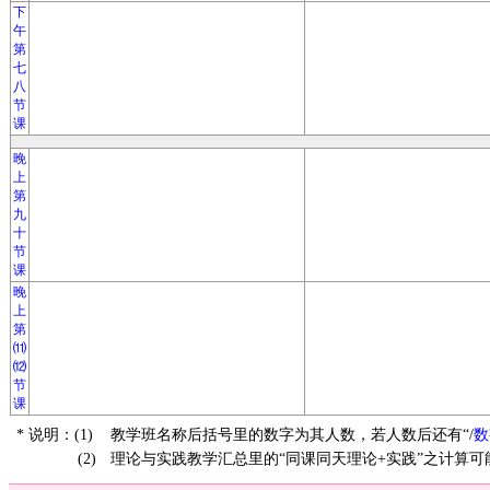
下
午
第
七
八
节
课
晚
上
第
九
十
节
课
晚
上
第
⑾
⑿
节
课
* 说明：(1)
教学班名称后括号里的数字为其人数，若人数后还有“/
数
(2)
理论与实践教学汇总里的“同课同天理论+实践”之计算可