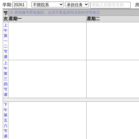
学期:
房
※ 房间编号带链接的，点击可查该房间当前的空闲座位
节
次
星期一
星期二
上
午
第
一
二
节
课
上
午
第
三
四
节
课
下
午
第
五
六
节
课