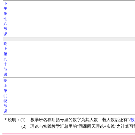
下
午
第
七
八
节
课
晚
上
第
九
十
节
课
晚
上
第
⑾
⑿
节
课
* 说明：(1)
教学班名称后括号里的数字为其人数，若人数后还有“/
数
(2)
理论与实践教学汇总里的“同课同天理论+实践”之计算可