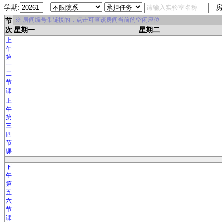
学期:
房
※ 房间编号带链接的，点击可查该房间当前的空闲座位
节
次
星期一
星期二
上
午
第
一
二
节
课
上
午
第
三
四
节
课
下
午
第
五
六
节
课