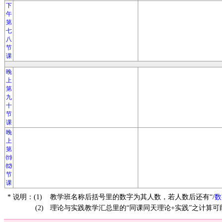
下
午
第
七
八
节
课
晚
上
第
九
十
节
课
晚
上
第
⑾
⑿
节
课
* 说明：(1)
教学班名称后括号里的数字为其人数，若人数后还有“/
数
(2)
理论与实践教学汇总里的“同课同天理论+实践”之计算可