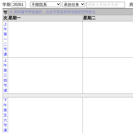
学期:
房
※ 房间编号带链接的，点击可查该房间当前的空闲座位
节
次
星期一
星期二
上
午
第
一
二
节
课
上
午
第
三
四
节
课
下
午
第
五
六
节
课