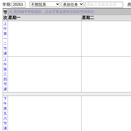
学期:
房
※ 房间编号带链接的，点击可查该房间当前的空闲座位
节
次
星期一
星期二
上
午
第
一
二
节
课
上
午
第
三
四
节
课
下
午
第
五
六
节
课