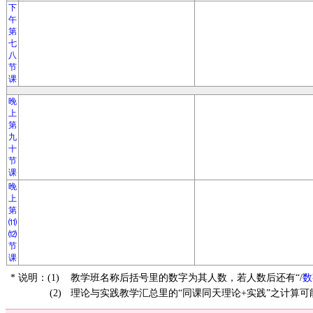
下
午
第
七
八
节
课
晚
上
第
九
十
节
课
晚
上
第
⑾
⑿
节
课
* 说明：(1)
教学班名称后括号里的数字为其人数，若人数后还有“/
数
(2)
理论与实践教学汇总里的“同课同天理论+实践”之计算可