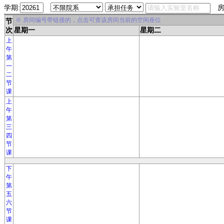
学期:
房
※ 房间编号带链接的，点击可查该房间当前的空闲座位
节
次
星期一
星期二
上
午
第
一
二
节
课
上
午
第
三
四
节
课
下
午
第
五
六
节
课