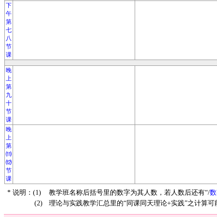
下
午
第
七
八
节
课
晚
上
第
九
十
节
课
晚
上
第
⑾
⑿
节
课
* 说明：(1)
教学班名称后括号里的数字为其人数，若人数后还有“/
数
(2)
理论与实践教学汇总里的“同课同天理论+实践”之计算可