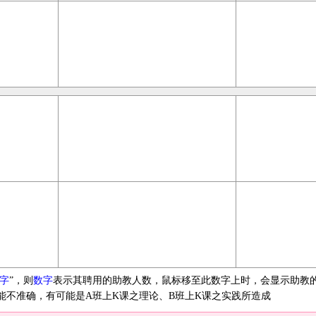
字
”，则
数字
表示其聘用的助教人数，鼠标移至此数字上时，会显示助教
能不准确，有可能是A班上K课之理论、B班上K课之实践所造成