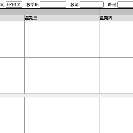
间:
教学班:
教师:
课程:
今天
星期三
星期四