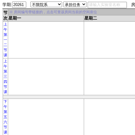
学期:
房
※ 房间编号带链接的，点击可查该房间当前的空闲座位
节
次
星期一
星期二
上
午
第
一
二
节
课
上
午
第
三
四
节
课
下
午
第
五
六
节
课