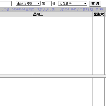
第
周
是：2026/08/06 星期四 农历 六月廿四 第2026--2027学年 第1学期 第
-5
周
星期五
星期六