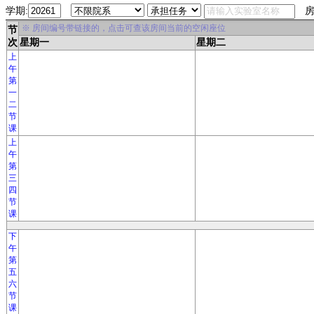
学期:
房
※ 房间编号带链接的，点击可查该房间当前的空闲座位
节
次
星期一
星期二
上
午
第
一
二
节
课
上
午
第
三
四
节
课
下
午
第
五
六
节
课