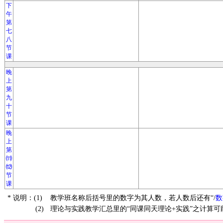
下
午
第
七
八
节
课
晚
上
第
九
十
节
课
晚
上
第
⑾
⑿
节
课
* 说明：(1)
教学班名称后括号里的数字为其人数，若人数后还有“/
数
(2)
理论与实践教学汇总里的“同课同天理论+实践”之计算可