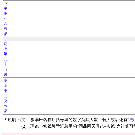
下
午
第
七
八
节
课
晚
上
第
九
十
节
课
晚
上
第
⑾
⑿
节
课
* 说明：(1)
教学班名称后括号里的数字为其人数，若人数后还有“/
数
(2)
理论与实践教学汇总里的“同课同天理论+实践”之计算可