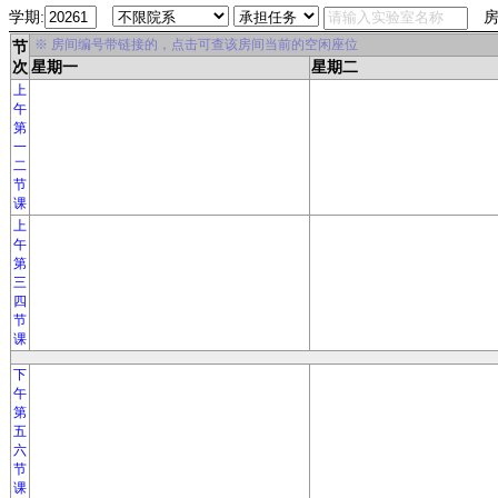
学期:
房
※ 房间编号带链接的，点击可查该房间当前的空闲座位
节
次
星期一
星期二
上
午
第
一
二
节
课
上
午
第
三
四
节
课
下
午
第
五
六
节
课