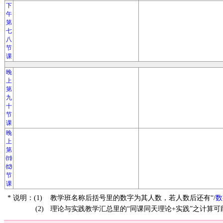
下
午
第
七
八
节
课
晚
上
第
九
十
节
课
晚
上
第
⑾
⑿
节
课
* 说明：(1)
教学班名称后括号里的数字为其人数，若人数后还有“/
数
(2)
理论与实践教学汇总里的“同课同天理论+实践”之计算可