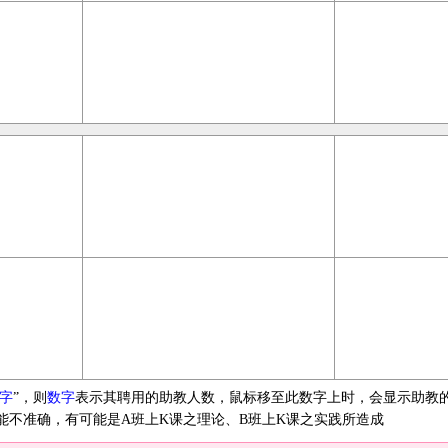
字
”，则
数字
表示其聘用的助教人数，鼠标移至此数字上时，会显示助教
能不准确，有可能是A班上K课之理论、B班上K课之实践所造成