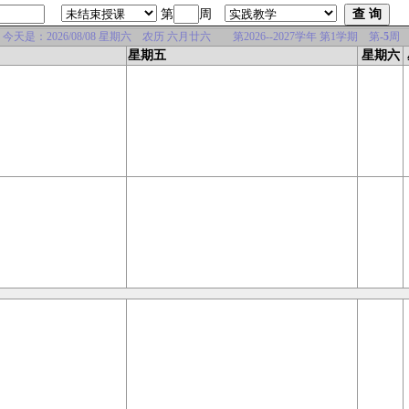
第
周
是：2026/08/08 星期六 农历 六月廿六 第2026--2027学年 第1学期 第
-5
周
星期五
星期六