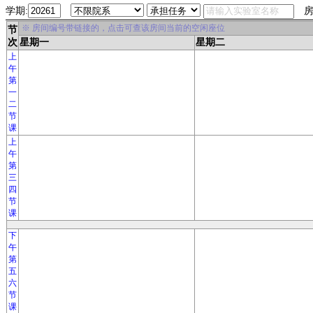
学期:
房
※ 房间编号带链接的，点击可查该房间当前的空闲座位
节
次
星期一
星期二
上
午
第
一
二
节
课
上
午
第
三
四
节
课
下
午
第
五
六
节
课