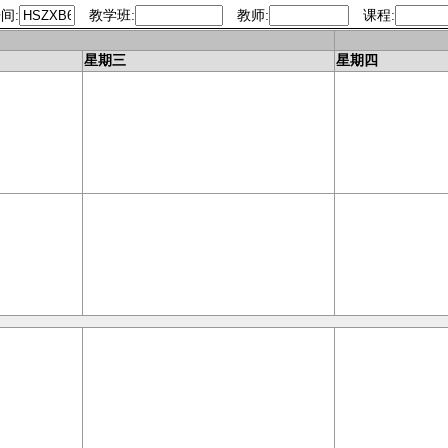
间:
教学班:
教师:
课程:
今天
星期三
星期四