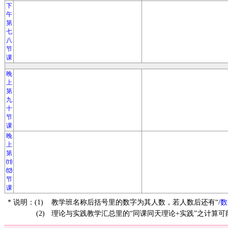
下
午
第
七
八
节
课
晚
上
第
九
十
节
课
晚
上
第
⑾
⑿
节
课
* 说明：(1)
教学班名称后括号里的数字为其人数，若人数后还有“/
数
(2)
理论与实践教学汇总里的“同课同天理论+实践”之计算可