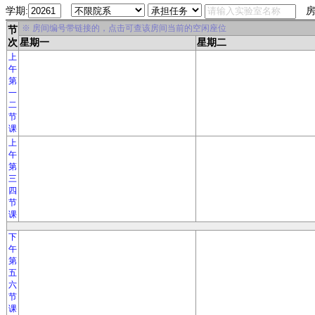
学期:
房
※ 房间编号带链接的，点击可查该房间当前的空闲座位
节
次
星期一
星期二
上
午
第
一
二
节
课
上
午
第
三
四
节
课
下
午
第
五
六
节
课