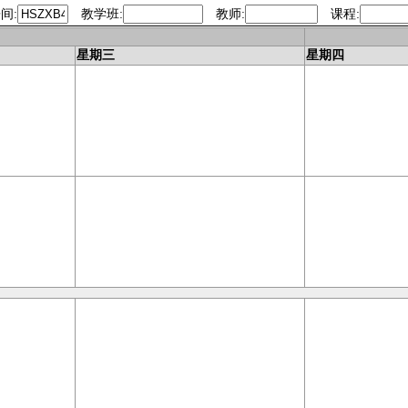
间:
教学班:
教师:
课程:
今天
星期三
星期四