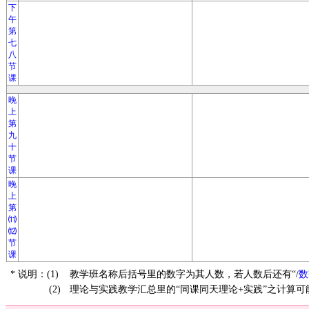
下
午
第
七
八
节
课
晚
上
第
九
十
节
课
晚
上
第
⑾
⑿
节
课
* 说明：(1)
教学班名称后括号里的数字为其人数，若人数后还有“/
数
(2)
理论与实践教学汇总里的“同课同天理论+实践”之计算可