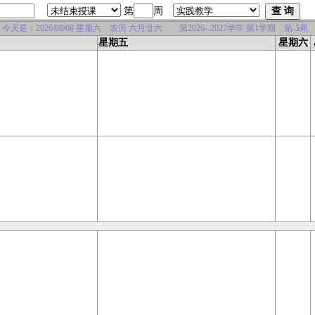
第
周
是：2026/08/08 星期六 农历 六月廿六 第2026--2027学年 第1学期 第
-5
周
星期五
星期六