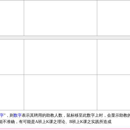
字
”，则
数字
表示其聘用的助教人数，鼠标移至此数字上时，会显示助教
能不准确，有可能是A班上K课之理论、B班上K课之实践所造成