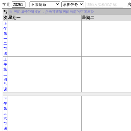
学期:
房
※ 房间编号带链接的，点击可查该房间当前的空闲座位
节
次
星期一
星期二
上
午
第
一
二
节
课
上
午
第
三
四
节
课
下
午
第
五
六
节
课