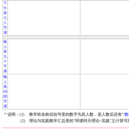
下
午
第
七
八
节
课
晚
上
第
九
十
节
课
晚
上
第
⑾
⑿
节
课
* 说明：(1)
教学班名称后括号里的数字为其人数，若人数后还有“/
数
(2)
理论与实践教学汇总里的“同课同天理论+实践”之计算可