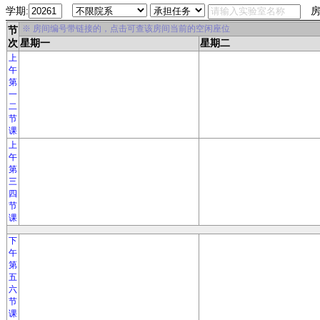
学期:
房
※ 房间编号带链接的，点击可查该房间当前的空闲座位
节
次
星期一
星期二
上
午
第
一
二
节
课
上
午
第
三
四
节
课
下
午
第
五
六
节
课