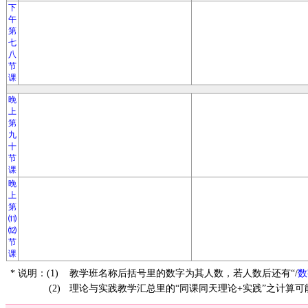
下
午
第
七
八
节
课
晚
上
第
九
十
节
课
晚
上
第
⑾
⑿
节
课
* 说明：(1)
教学班名称后括号里的数字为其人数，若人数后还有“/
数
(2)
理论与实践教学汇总里的“同课同天理论+实践”之计算可