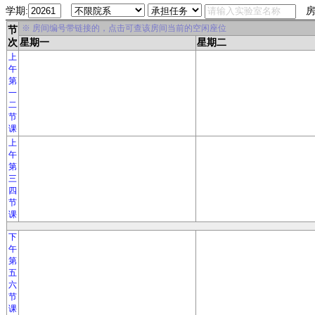
学期:
房
※ 房间编号带链接的，点击可查该房间当前的空闲座位
节
次
星期一
星期二
上
午
第
一
二
节
课
上
午
第
三
四
节
课
下
午
第
五
六
节
课