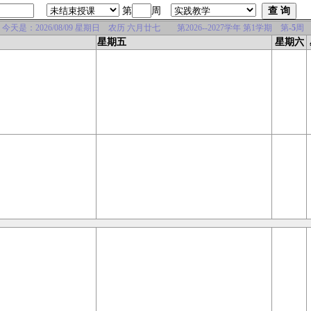
第
周
是：2026/08/09 星期日 农历 六月廿七 第2026--2027学年 第1学期 第
-5
周
星期五
星期六