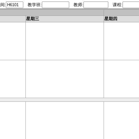
间:
教学班:
教师:
课程:
今天
星期三
星期四