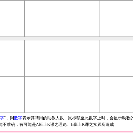
字
”，则
数字
表示其聘用的助教人数，鼠标移至此数字上时，会显示助教
能不准确，有可能是A班上K课之理论、B班上K课之实践所造成