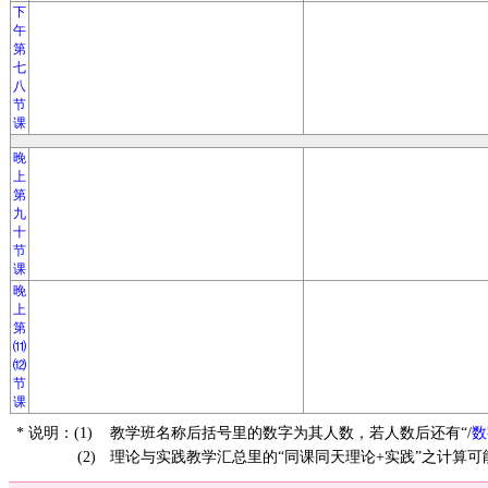
下
午
第
七
八
节
课
晚
上
第
九
十
节
课
晚
上
第
⑾
⑿
节
课
* 说明：(1)
教学班名称后括号里的数字为其人数，若人数后还有“/
数
(2)
理论与实践教学汇总里的“同课同天理论+实践”之计算可