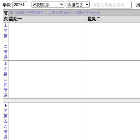
学期:
房
※ 房间编号带链接的，点击可查该房间当前的空闲座位
节
次
星期一
星期二
上
午
第
一
二
节
课
上
午
第
三
四
节
课
下
午
第
五
六
节
课