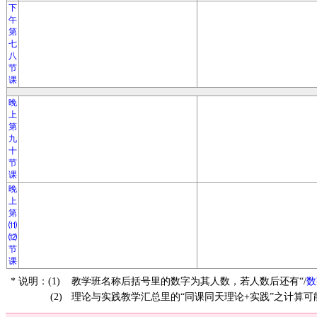
下
午
第
七
八
节
课
晚
上
第
九
十
节
课
晚
上
第
⑾
⑿
节
课
* 说明：(1)
教学班名称后括号里的数字为其人数，若人数后还有“/
数
(2)
理论与实践教学汇总里的“同课同天理论+实践”之计算可