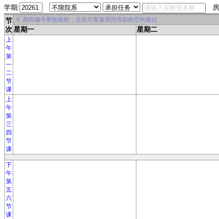
学期:
房
※ 房间编号带链接的，点击可查该房间当前的空闲座位
节
次
星期一
星期二
上
午
第
一
二
节
课
上
午
第
三
四
节
课
下
午
第
五
六
节
课