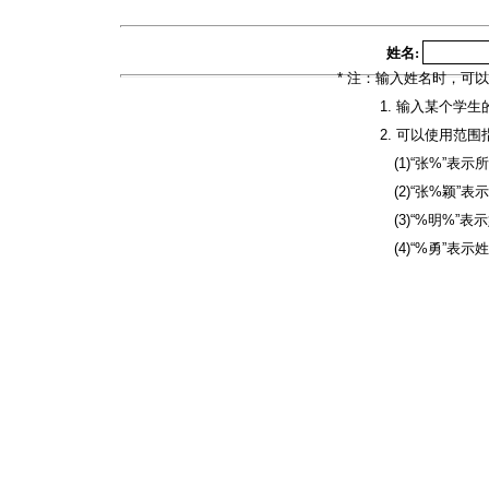
姓名:
* 注：输入姓名时，可以
1. 输入某个学生
2. 可以使用范围指
(1)“张%”表示所有
(2)“张%颖”表示第
(3)“%明%”表示姓
(4)“%勇”表示姓名